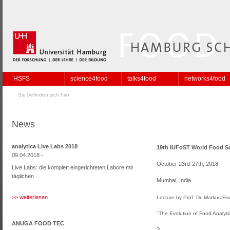
HSFS
science4food
talks4food
networks4food
Sie befinden sich hier:
News
analytica Live Labs 2018
19
th
IUFoST World Food Sc
09.04.2018 -
October 23
rd
-27
th
, 2018
Live Labs: die komplett eingerichteten Labore mit
täglichen …
Mumbai, India
>> weiterlesen
Lecture by Prof. Dr. Markus Fis
"The Evolution of Food Analyti
ANUGA FOOD TEC
?