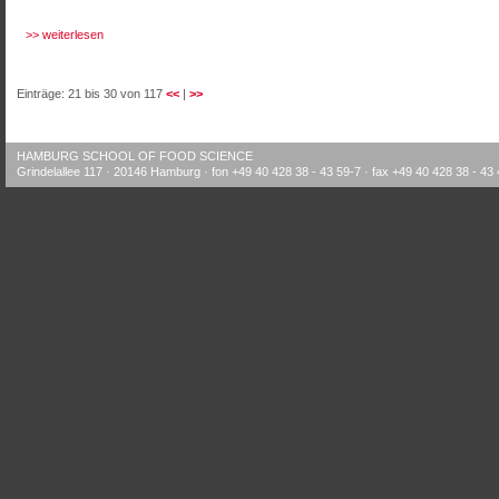
>> weiterlesen
Einträge: 21 bis 30 von 117
<<
|
>>
HAMBURG SCHOOL OF FOOD SCIENCE
Grindelallee 117 · 20146 Hamburg · fon +49 40 428 38 - 43 59-7 · fax +49 40 428 38 - 43