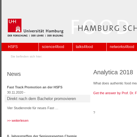
HSFS
science4food
talks4food
networks4food
Sie befinden sich hier:
Analytica 2018
News
What does authentic food m
Fast Track Promotion an der HSFS
30.11.2020 -
Get the answer by Prof. Dr. F
Direkt nach dem Bachelor promovieren
Vier Studierende für neues Fast …
?
>> weiterlesen
8. Jahrestreffen der Seniorexperten Chemie