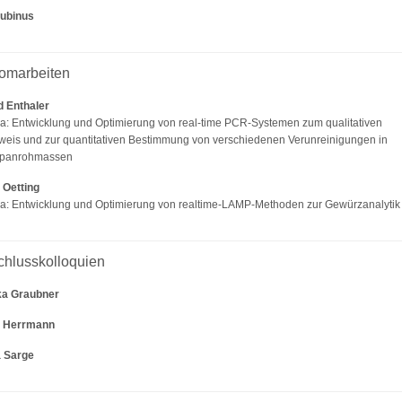
Lubinus
lomarbeiten
 Enthaler
: Entwicklung und Optimierung von real-time PCR-Systemen zum qualitativen
eis und zur quantitativen Bestimmung von verschiedenen Verunreinigungen in
ipanrohmassen
 Oetting
: Entwicklung und Optimierung von realtime-LAMP-Methoden zur Gewürzanalytik
chlusskolloquien
ka Graubner
e Herrmann
a Sarge