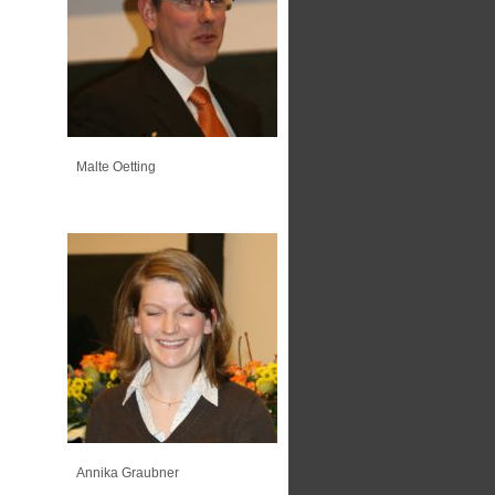
Malte Oetting
Annika Graubner