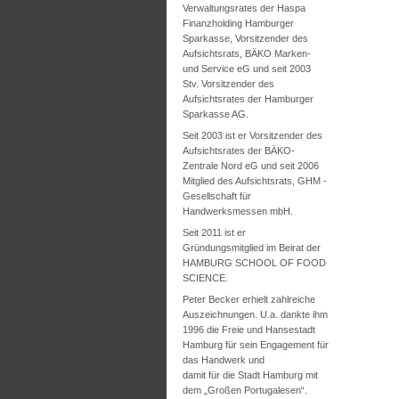
Verwaltungsrates der Haspa
Finanzholding Hamburger
Sparkasse, Vorsitzender des
Aufsichtsrats, BÄKO Marken-
und Service eG und seit 2003
Stv. Vorsitzender des
Aufsichtsrates der Hamburger
Sparkasse AG.
Seit 2003 ist er Vorsitzender des
Aufsichtsrates der BÄKO-
Zentrale Nord eG und seit 2006
Mitglied des Aufsichtsrats, GHM -
Gesellschaft für
Handwerksmessen mbH.
Seit 2011 ist er
Gründungsmitglied im Beirat der
HAMBURG SCHOOL OF FOOD
SCIENCE.
Peter Becker erhielt zahlreiche
Auszeichnungen. U.a. dankte ihm
1996 die Freie und Hansestadt
Hamburg für sein Engagement für
das Handwerk und
damit für die Stadt Hamburg mit
dem „Großen Portugalesen“.