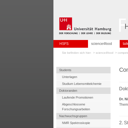
HSFS
science4food
tal
Sie befinden sich hier: >
science4food
>
compet
Com
Students
Unterlagen
Studium Lebensmittelchemie
Dokt
Doktoranden
Laufende Promotionen
Dr. N
Abgeschlossene
Thema
Forschungsarbeiten
Nachwuchsgruppen
2. 
NMR Spektroskopie