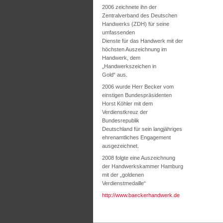
2006 zeichnete ihn der
Zentralverband des Deutschen
Handwerks (ZDH) für seine
umfassenden
Dienste für das Handwerk mit der
höchsten Auszeichnung im
Handwerk, dem
„Handwerkszeichen in
Gold“ aus.
2006 wurde Herr Becker vom
einstigen Bundespräsidenten
Horst Köhler mit dem
Verdienstkreuz der
Bundesrepublik
Deutschland für sein langjähriges
ehrenamtliches Engagement
ausgezeichnet.
2008 folgte eine Auszeichnung
der Handwerkskammer Hamburg
mit der „goldenen
Verdienstmedaille“
http://www.baeckerhandwerk.de