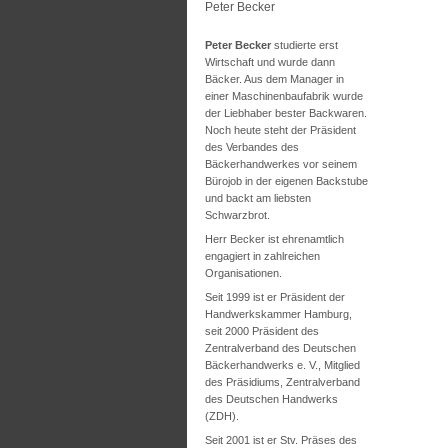
Peter Becker
Peter Becker
studierte erst
Wirtschaft und wurde dann
Bäcker. Aus dem Manager in
einer Maschinenbaufabrik wurde
der Liebhaber bester Backwaren.
Noch heute steht der Präsident
des Verbandes des
Bäckerhandwerkes vor seinem
Bürojob in der eigenen Backstube
und backt am liebsten
Schwarzbrot.
Herr Becker ist ehrenamtlich
engagiert in zahlreichen
Organisationen.
Seit 1999 ist er Präsident der
Handwerkskammer Hamburg,
seit 2000 Präsident des
Zentralverband des Deutschen
Bäckerhandwerks e. V., Mitglied
des Präsidiums, Zentralverband
des Deutschen Handwerks
(ZDH).
Seit 2001 ist er Stv. Präses des