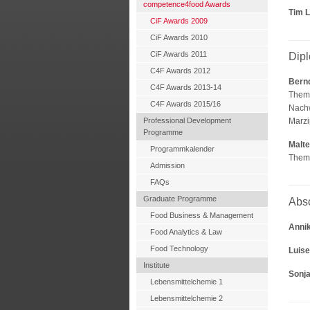
competence4food Awards
Tim 
CiF Awards 2009
CiF Awards 2010
CiF Awards 2011
Dip
C4F Awards 2012
Bernd
C4F Awards 2013-14
Thema
C4F Awards 2015/16
Nachw
Professional Development
Marz
Programme
Malte
Programmkalender
Thema
Admission
FAQs
Graduate Programme
Abs
Food Business & Management
Anni
Food Analytics & Law
Food Technology
Luis
Institute
Sonj
Lebensmittelchemie 1
Lebensmittelchemie 2