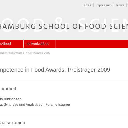
LChG
Impressum
News
ks4food
networks4food
ence4food Awards
>
CiF Awards 2009
petence in Food Awards: Preisträger 2009
orarbeit
ils Hinrichsen
: Synthese und Analytik von Furanfettsäuren
Staatsexamen