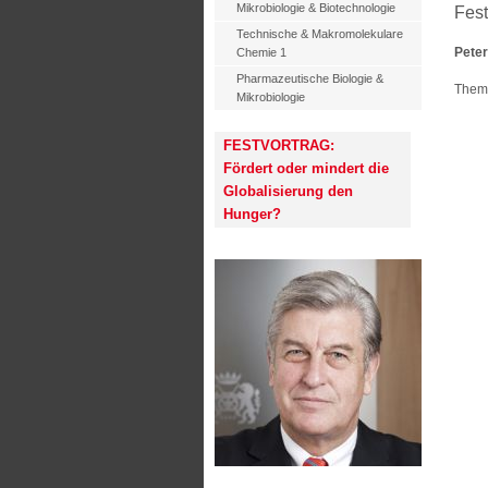
Mikrobiologie & Biotechnologie
Fest
Technische & Makromolekulare
Pete
Chemie 1
Pharmazeutische Biologie &
Thema
Mikrobiologie
FESTVORTRAG:
Fördert oder mindert die
Globalisierung den
Hunger?