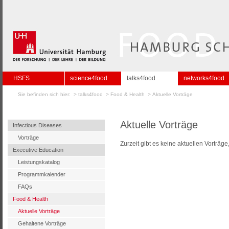
HSFS
science4food
talks4food
networks4food
Sie befinden sich hier: >
talks4food
>
Food & Health
>
Aktuelle Vorträge
Aktuelle Vorträge
Infectious Diseases
Vorträge
Zurzeit gibt es keine aktuellen Vorträge
Executive Education
Leistungskatalog
Programmkalender
FAQs
Food & Health
Aktuelle Vorträge
Gehaltene Vorträge