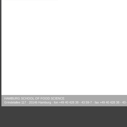
HAMBURG SCHOOL OF FOOD SCIENCE
Grindelallee 117 · 20146 Hamburg · fon +49 40 428 38 - 43 59-7 · fax +49 40 428 38 - 43