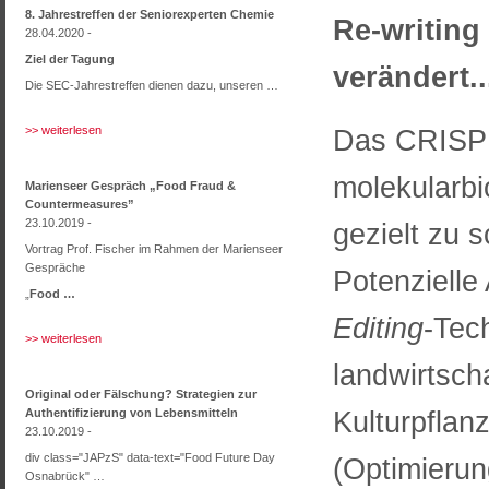
8. Jahrestreffen der Seniorexperten Chemie
Re-writing
28.04.2020 -
Ziel der Tagung
verändert..
Die SEC-Jahrestreffen dienen dazu, unseren …
>> weiterlesen
Das CRISPR
molekularbi
Marienseer Gespräch „Food Fraud &
Countermeasures”
23.10.2019 -
gezielt zu 
Vortrag Prof. Fischer im Rahmen der Marienseer
Gespräche
Potenziell
„
Food …
Editing
-Tech
>> weiterlesen
landwirtsch
Original oder Fälschung? Strategien zur
Kulturpflan
Authentifizierung von Lebensmitteln
23.10.2019 -
div class="JAPzS" data-text="Food Future Day
(Optimierun
Osnabrück" …