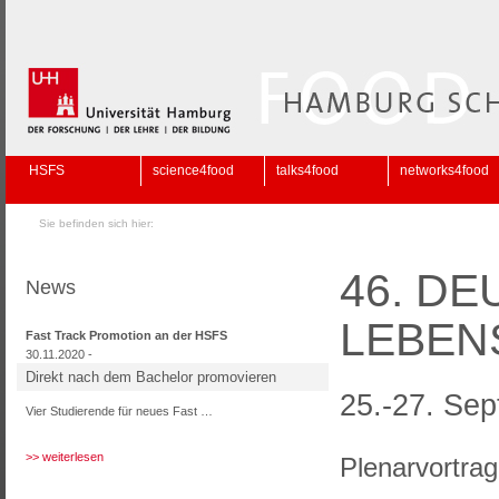
HSFS
science4food
talks4food
networks4food
Sie befinden sich hier:
46. D
News
LEBEN
Fast Track Promotion an der HSFS
30.11.2020 -
Direkt nach dem Bachelor promovieren
25.-27. Se
Vier Studierende für neues Fast …
>> weiterlesen
Plenarvortrag