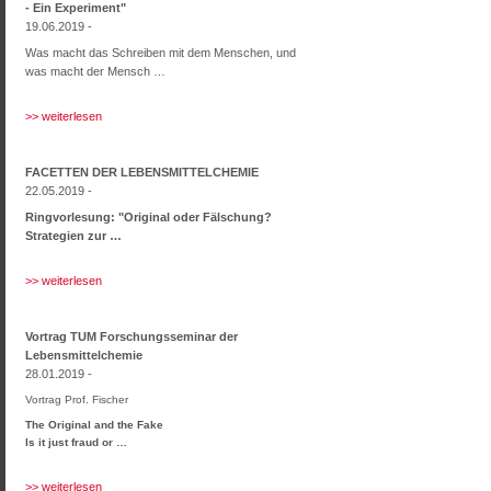
- Ein Experiment"
19.06.2019 -
Was macht das Schreiben mit dem Menschen, und
was macht der Mensch …
>> weiterlesen
FACETTEN DER LEBENSMITTELCHEMIE
22.05.2019 -
Ringvorlesung: "Original oder Fälschung?
Strategien zur …
>> weiterlesen
Vortrag TUM Forschungsseminar der
Lebensmittelchemie
28.01.2019 -
Vortrag Prof. Fischer
The Original and the Fake
Is it just fraud or …
>> weiterlesen