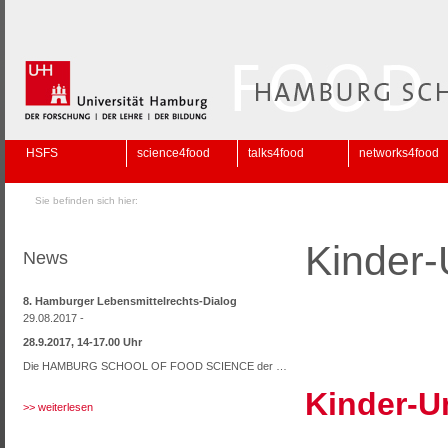
HSFS
science4food
talks4food
networks4food
Sie befinden sich hier:
Kinder
News
8. Hamburger Lebensmittelrechts-Dialog
29.08.2017 -
28.9.2017, 14-17.00 Uhr
Die HAMBURG SCHOOL OF FOOD SCIENCE der …
Kinder-U
>> weiterlesen