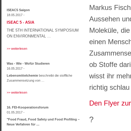
Markus Fische
ISEAC5 Saigon
18.05.2017 -
Aussehen und
ISEAC 5 - ASIA
Moleküle, di
THE 5
TH
INTERNATIONAL SYMPOSIUM
ON ENVIRONMENTAL …
einen Mensch
>> weiterlesen
Zusammensetz
ob Stoffe dar
Was - Wie - Wofür Studieren
16.05.2017 -
wisst ihr meh
Lebensmittelchemie
beschreibt die stoffliche
Zusammensetzung von …
richtig schlau
>> weiterlesen
Den Flyer zur
16. FEI-Kooperationsforum
01.05.2017 -
?
"Food Fraud, Food Safety und Food Profiling –
Neue Verfahren für …