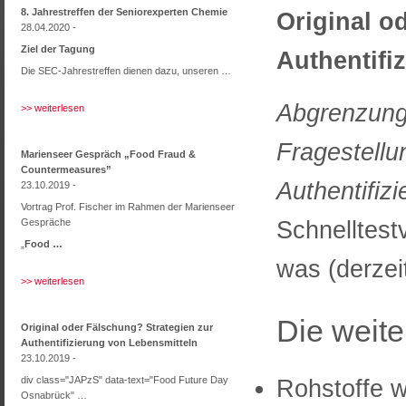
8. Jahrestreffen der Seniorexperten Chemie
Original o
28.04.2020 -
Ziel der Tagung
Authentifi
Die SEC-Jahrestreffen dienen dazu, unseren …
Abgrenzun
>> weiterlesen
Fragestellu
Marienseer Gespräch „Food Fraud &
Countermeasures”
Authentifiz
23.10.2019 -
Vortrag Prof. Fischer im Rahmen der Marienseer
Schnelltest
Gespräche
„
Food …
was (derzei
>> weiterlesen
Die weit
Original oder Fälschung? Strategien zur
Authentifizierung von Lebensmitteln
23.10.2019 -
div class="JAPzS" data-text="Food Future Day
Rohstoffe w
Osnabrück" …