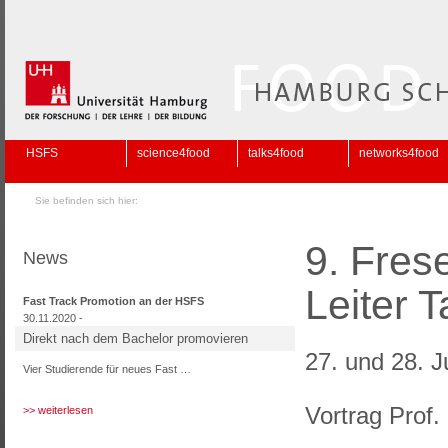
HSFS
science4food
talks4food
networks4food
Sie befinden sich hier:
9. Fres
News
Leiter 
Fast Track Promotion an der HSFS
30.11.2020 -
Direkt nach dem Bachelor promovieren
27. und 28. J
Vier Studierende für neues Fast …
Vortrag Prof.
>> weiterlesen