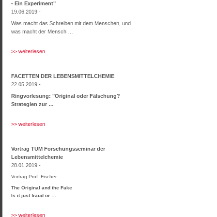
- Ein Experiment"
19.06.2019 -
Was macht das Schreiben mit dem Menschen, und
was macht der Mensch …
>> weiterlesen
FACETTEN DER LEBENSMITTELCHEMIE
22.05.2019 -
Ringvorlesung: "Original oder Fälschung?
Strategien zur …
>> weiterlesen
Vortrag TUM Forschungsseminar der
Lebensmittelchemie
28.01.2019 -
Vortrag Prof. Fischer
The Original and the Fake
Is it just fraud or …
>> weiterlesen