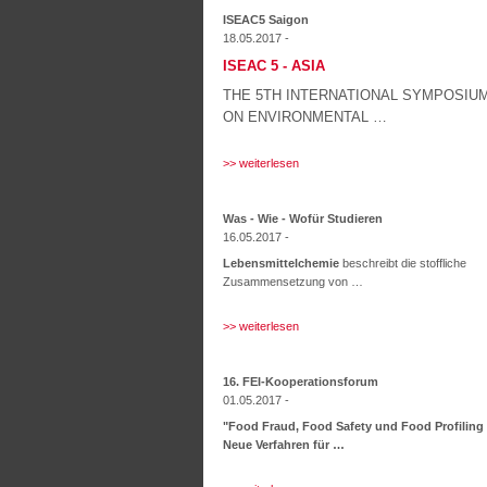
ISEAC5 Saigon
18.05.2017 -
ISEAC 5 - ASIA
THE 5
TH
INTERNATIONAL SYMPOSIU
ON ENVIRONMENTAL …
>> weiterlesen
Was - Wie - Wofür Studieren
16.05.2017 -
Lebensmittelchemie
beschreibt die stoffliche
Zusammensetzung von …
>> weiterlesen
16. FEI-Kooperationsforum
01.05.2017 -
"Food Fraud, Food Safety und Food Profiling
Neue Verfahren für …