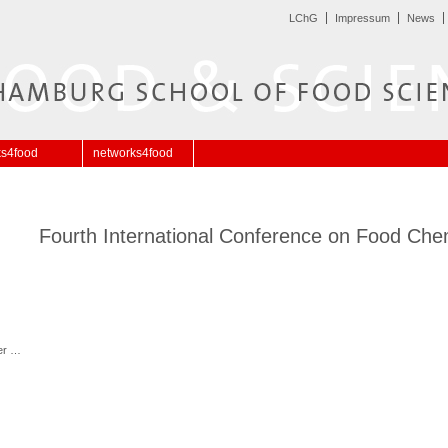
LChG
Impressum
News
ks4food
networks4food
Fourth International Conference on Food Che
er …