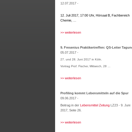
12.07.2017 -
12. Juli 2017, 17:00 Uhr, Hörsaal B, Fachbereich
Chemie, …
>> weiterlesen
9. Fresenius Praktikertreffen: QS-Leiter Tagun
05.07.2017 -
27. und 28. Juni 2017 in Köln.
Vortrag Prof. Fischer, Mittwoch, 28 …
>> weiterlesen
Profiling kommt Lebensmitteln auf die Spur
09.06.2017 -
Beitrag in der
Lebensmittel Zeitung
LZ23 - 9. Juni
2017, Seite 26.
>> weiterlesen