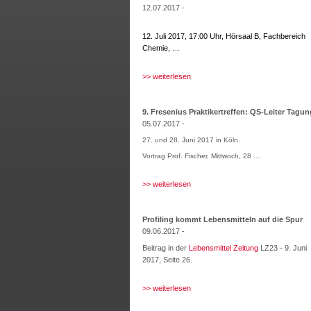
12.07.2017 -
12. Juli 2017, 17:00 Uhr, Hörsaal B, Fachbereich
Chemie, …
>> weiterlesen
9. Fresenius Praktikertreffen: QS-Leiter Tagun
05.07.2017 -
27. und 28. Juni 2017 in Köln.
Vortrag Prof. Fischer, Mittwoch, 28 …
>> weiterlesen
Profiling kommt Lebensmitteln auf die Spur
09.06.2017 -
Beitrag in der
Lebensmittel Zeitung
LZ23 - 9. Juni
2017, Seite 26.
>> weiterlesen