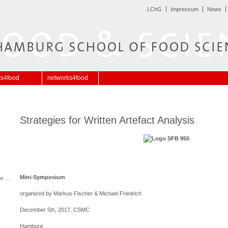
LChG
Impressum
News
ks4food
networks4food
Strategies for Written Artefact Analysis
Mini-Symposium
er …
organized by Markus Fischer & Michael Friedrich
December 5
th
, 2017, CSMC
Hamburg