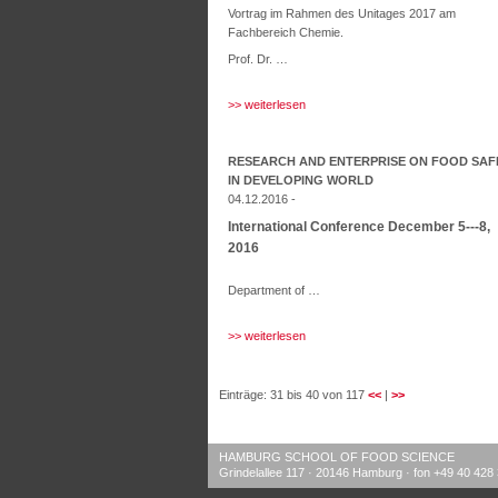
Vortrag im Rahmen des Unitages 2017 am
Fachbereich Chemie.
Prof. Dr. …
>> weiterlesen
RESEARCH AND ENTERPRISE ON FOOD SAF
IN DEVELOPING WORLD
04.12.2016 -
International Conference December 5--‐8,
2016
Department of …
>> weiterlesen
Einträge: 31 bis 40 von 117
<<
|
>>
HAMBURG SCHOOL OF FOOD SCIENCE
Grindelallee 117 · 20146 Hamburg · fon +49 40 428 