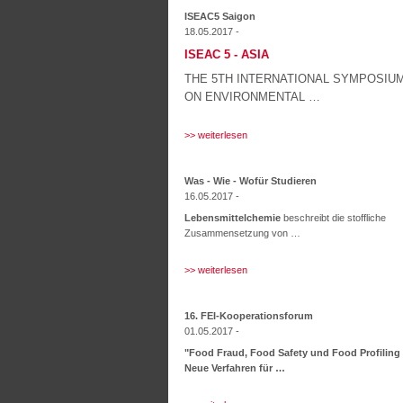
ISEAC5 Saigon
18.05.2017 -
ISEAC 5 - ASIA
THE 5
TH
INTERNATIONAL SYMPOSIU
ON ENVIRONMENTAL …
>> weiterlesen
Was - Wie - Wofür Studieren
16.05.2017 -
Lebensmittelchemie
beschreibt die stoffliche
Zusammensetzung von …
>> weiterlesen
16. FEI-Kooperationsforum
01.05.2017 -
"Food Fraud, Food Safety und Food Profiling
Neue Verfahren für …