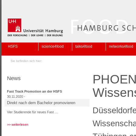
HSFS
science4food
talks4food
networks4food
Sie befinden sich hier:
PHOENI
News
Wissens
Fast Track Promotion an der HSFS
30.11.2020 -
Direkt nach dem Bachelor promovieren
Düsseldorf
Vier Studierende für neues Fast …
Wissenscha
>> weiterlesen