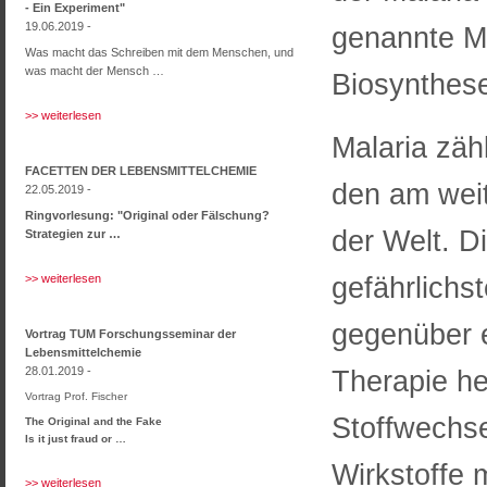
- Ein Experiment"
19.06.2019 -
genannte M
Was macht das Schreiben mit dem Menschen, und
was macht der Mensch …
Biosynthes
>> weiterlesen
Malaria zäh
FACETTEN DER LEBENSMITTELCHEMIE
den am weit
22.05.2019 -
Ringvorlesung: "Original oder Fälschung?
der Welt. 
Strategien zur …
gefährlichs
>> weiterlesen
gegenüber e
Vortrag TUM Forschungsseminar der
Lebensmittelchemie
28.01.2019 -
Therapie he
Vortrag Prof. Fischer
Stoffwechse
The Original and the Fake
Is it just fraud or …
Wirkstoffe
>> weiterlesen