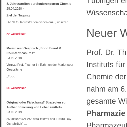
Tübingen e
8. Jahrestreffen der Seniorexperten Chemie
28.04.2020 -
Wissenscha
Ziel der Tagung
Die SEC-Jahrestreffen dienen dazu, unseren …
Neuer W
>> weiterlesen
Marienseer Gespräch „Food Fraud &
Prof. Dr. T
Countermeasures”
23.10.2019 -
Instituts f
Vortrag Prof. Fischer im Rahmen der Marienseer
Gespräche
Chemie der 
„
Food …
nahm am 6. 
>> weiterlesen
gesamte Wi
Original oder Fälschung? Strategien zur
Authentifizierung von Lebensmitteln
Pharmazie 
23.10.2019 -
div class="JAPzS" data-text="Food Future Day
Pharmazeut
Osnabrück" …