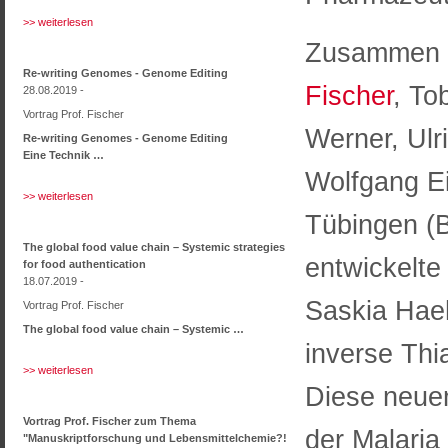
>> weiterlesen
Zusammen m
Re-writing Genomes - Genome Editing
Fischer
, To
28.08.2019 -
Vortrag Prof. Fischer
Werner, Ulr
Re-writing Genomes - Genome Editing
Eine Technik …
Wolfgang E
>> weiterlesen
Tübingen (B
The global food value chain – Systemic strategies
entwickelte
for food authentication
18.07.2019 -
Saskia Haeh
Vortrag Prof. Fischer
The global food value chain – Systemic …
inverse Thi
>> weiterlesen
Diese neuen
Vortrag Prof. Fischer zum Thema
der Malaria
"Manuskriptforschung und Lebensmittelchemie?!