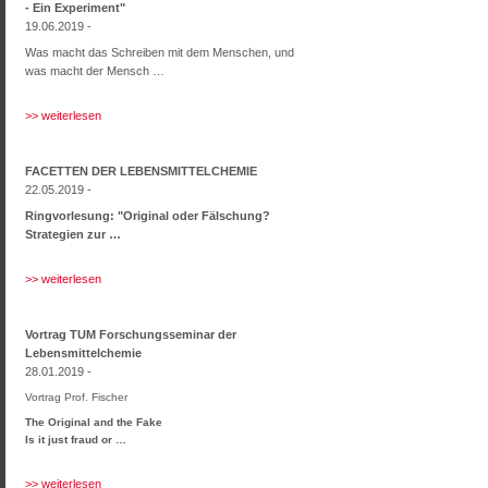
- Ein Experiment"
19.06.2019 -
Was macht das Schreiben mit dem Menschen, und
was macht der Mensch …
>> weiterlesen
FACETTEN DER LEBENSMITTELCHEMIE
22.05.2019 -
Ringvorlesung: "Original oder Fälschung?
Strategien zur …
>> weiterlesen
Vortrag TUM Forschungsseminar der
Lebensmittelchemie
28.01.2019 -
Vortrag Prof. Fischer
The Original and the Fake
Is it just fraud or …
>> weiterlesen