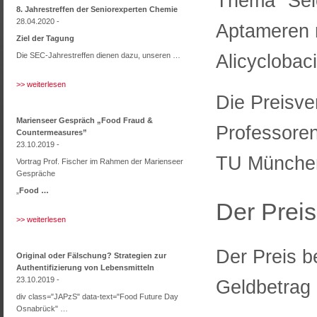
Thema "Sele
8. Jahrestreffen der Seniorexperten Chemie
28.04.2020 -
Aptameren m
Ziel der Tagung
Alicyclobac
Die SEC-Jahrestreffen dienen dazu, unseren …
>> weiterlesen
Die Preisve
Marienseer Gespräch „Food Fraud &
Professoren
Countermeasures”
23.10.2019 -
TU München
Vortrag Prof. Fischer im Rahmen der Marienseer
Gespräche
„
Food …
Der Preis
>> weiterlesen
Der Preis b
Original oder Fälschung? Strategien zur
Authentifizierung von Lebensmitteln
23.10.2019 -
Geldbetrag 
div class="JAPzS" data-text="Food Future Day
Osnabrück" …