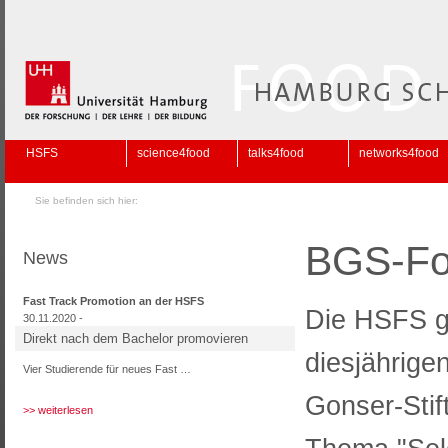
HSFS
science4food
talks4food
networks4food
Sie befinden sich hier:
BGS-Fo
News
Fast Track Promotion an der HSFS
Die HSFS gr
30.11.2020 -
Direkt nach dem Bachelor promovieren
diesjährige
Vier Studierende für neues Fast …
Gonser-Stif
>> weiterlesen