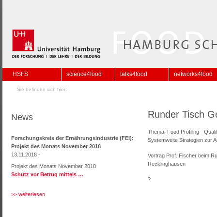
HSFS
science4food
talks4food
networks4food
Sie befinden sich hier:
Runder Tisch G
News
Thema: Food Profiling - Quali
Forschungskreis der Ernährungsindustrie (FEI):
Systemweite Strategien zur A
Projekt des Monats November 2018
13.11.2018 -
Vortrag Prof. Fischer beim 
Recklinghausen
Projekt des Monats November 2018
Schutz vor Betrug mittels …
?
>> weiterlesen