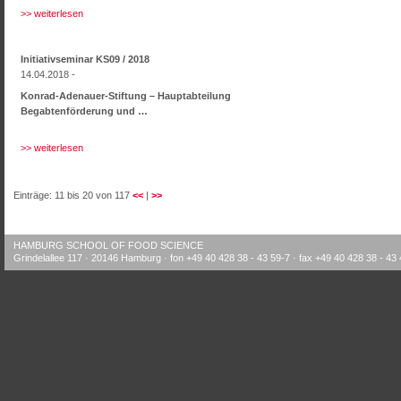
>> weiterlesen
Initiativseminar KS09 / 2018
14.04.2018 -
Konrad-Adenauer-Stiftung – Hauptabteilung
Begabtenförderung und …
>> weiterlesen
Einträge: 11 bis 20 von 117
<<
|
>>
HAMBURG SCHOOL OF FOOD SCIENCE
Grindelallee 117 · 20146 Hamburg · fon +49 40 428 38 - 43 59-7 · fax +49 40 428 38 - 43