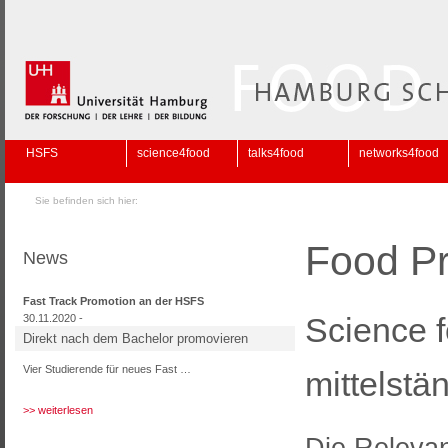
HSFS
science4food
talks4food
networks4food
Sie befinden sich hier:
Food Pr
News
Fast Track Promotion an der HSFS
Science f
30.11.2020 -
Direkt nach dem Bachelor promovieren
Vier Studierende für neues Fast …
mittelst
>> weiterlesen
Die Relevan