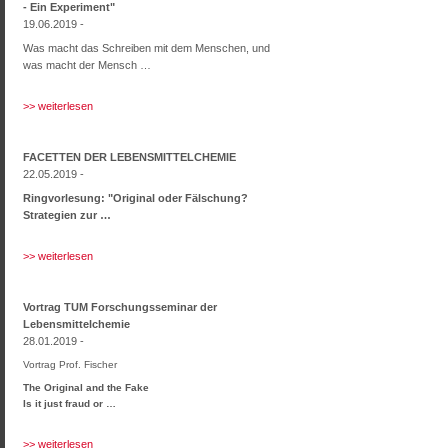
- Ein Experiment"
19.06.2019 -
Was macht das Schreiben mit dem Menschen, und
was macht der Mensch …
>> weiterlesen
FACETTEN DER LEBENSMITTELCHEMIE
22.05.2019 -
Ringvorlesung: "Original oder Fälschung?
Strategien zur …
>> weiterlesen
Vortrag TUM Forschungsseminar der
Lebensmittelchemie
28.01.2019 -
Vortrag Prof. Fischer
The Original and the Fake
Is it just fraud or …
>> weiterlesen