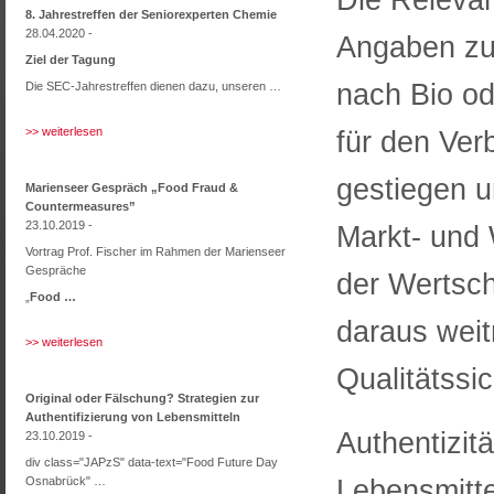
8. Jahrestreffen der Seniorexperten Chemie
28.04.2020 -
Angaben zur
Ziel der Tagung
nach Bio od
Die SEC-Jahrestreffen dienen dazu, unseren …
>> weiterlesen
für den Ver
gestiegen u
Marienseer Gespräch „Food Fraud &
Countermeasures”
23.10.2019 -
Markt- und 
Vortrag Prof. Fischer im Rahmen der Marienseer
Gespräche
der Wertsch
„
Food …
daraus weit
>> weiterlesen
Qualitätssi
Original oder Fälschung? Strategien zur
Authentifizierung von Lebensmitteln
Authentizitä
23.10.2019 -
div class="JAPzS" data-text="Food Future Day
Lebensmitte
Osnabrück" …