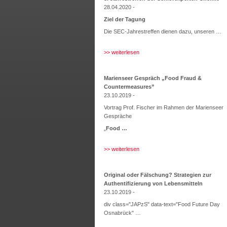
28.04.2020 -
Ziel der Tagung
Die SEC-Jahrestreffen dienen dazu, unseren …
>> weiterlesen
Marienseer Gespräch „Food Fraud &
Countermeasures”
23.10.2019 -
Vortrag Prof. Fischer im Rahmen der Marienseer
Gespräche
„
Food …
>> weiterlesen
Original oder Fälschung? Strategien zur
Authentifizierung von Lebensmitteln
23.10.2019 -
div class="JAPzS" data-text="Food Future Day
Osnabrück" …