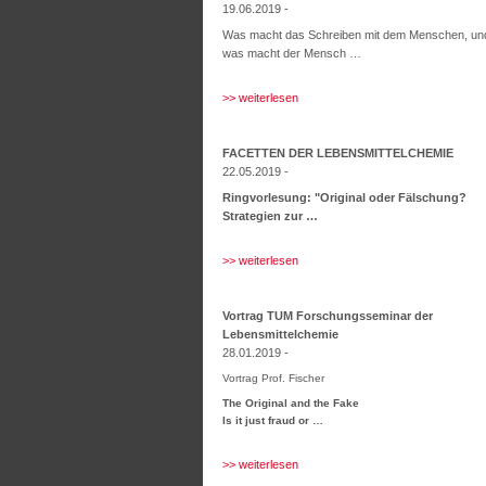
19.06.2019 -
Was macht das Schreiben mit dem Menschen, un
was macht der Mensch …
>> weiterlesen
FACETTEN DER LEBENSMITTELCHEMIE
22.05.2019 -
Ringvorlesung: "Original oder Fälschung?
Strategien zur …
>> weiterlesen
Vortrag TUM Forschungsseminar der
Lebensmittelchemie
28.01.2019 -
Vortrag Prof. Fischer
The Original and the Fake
Is it just fraud or …
>> weiterlesen