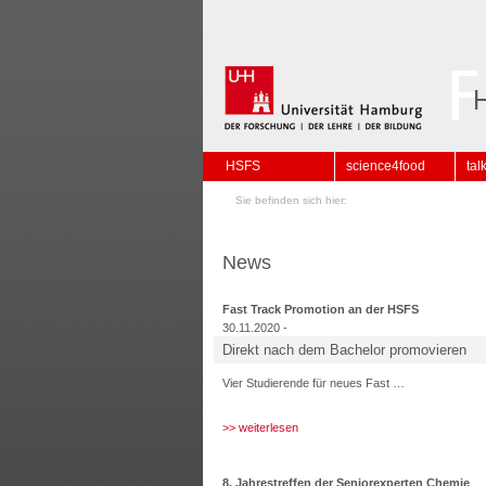
HSFS
science4food
tal
Sie befinden sich hier:
News
Fast Track Promotion an der HSFS
30.11.2020 -
Direkt nach dem Bachelor promovieren
Vier Studierende für neues Fast …
>> weiterlesen
8. Jahrestreffen der Seniorexperten Chemie