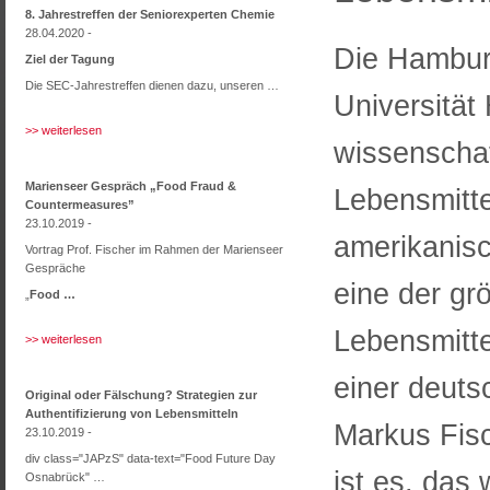
8. Jahrestreffen der Seniorexperten Chemie
28.04.2020 -
Die Hambur
Ziel der Tagung
Die SEC-Jahrestreffen dienen dazu, unseren …
Universität 
>> weiterlesen
wissenschaf
Marienseer Gespräch „Food Fraud &
Lebensmitt
Countermeasures”
23.10.2019 -
amerikanisc
Vortrag Prof. Fischer im Rahmen der Marienseer
Gespräche
eine der gr
„
Food …
Lebensmitte
>> weiterlesen
einer deuts
Original oder Fälschung? Strategien zur
Authentifizierung von Lebensmitteln
Markus Fisc
23.10.2019 -
div class="JAPzS" data-text="Food Future Day
ist es, das
Osnabrück" …