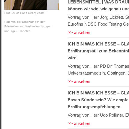
LEBENSMITTEL | WAS DRAUF
können wir wie, wie genau u
Prof. Dr. Dr. Hans-Georg Joost
Vortrag von Herr Jörg Lickfett, S
Potential der Ernährung in der
Eurofins NDSC Food Testing 
Prävention von Krebserkrankungen
und Typ-2-Diabetes
>> ansehen
ICH BIN WAS ICH ESSE – G
Ernährungsstil zum Bekenntnis
wird
Vortrag von Herr PD Dr. Thomas E
Universitätsmedizin, Göttingen,
>> ansehen
ICH BIN WAS ICH ESSE – G
Essen Sünde sein? Wie empfe
Ernährungsempfehlungen
Vortrag von Herr Udo Pollmer, 
>> ansehen