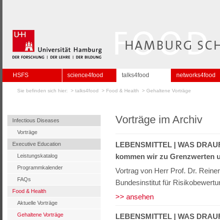
HSFS
science4food
talks4food
networks4food
Sie befinden sich hier: >
talks4food
>
Food & Health
>
Gehaltene Vorträge
Vorträge im Archiv
Infectious Diseases
Vorträge
LEBENSMITTEL | WAS DRAUF
Executive Education
kommen wir zu Grenzwerten un
Leistungskatalog
Programmkalender
Vortrag von Herr Prof. Dr. Reine
FAQs
Bundesinstitut für Risikobewertu
Food & Health
>> ansehen
Aktuelle Vorträge
Gehaltene Vorträge
LEBENSMITTEL | WAS DRAUF