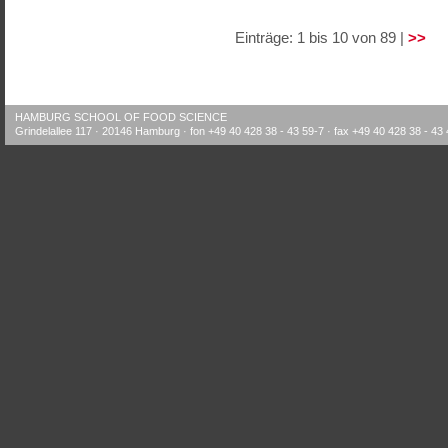
Einträge: 1 bis 10 von 89 |
>>
HAMBURG SCHOOL OF FOOD SCIENCE
Grindelallee 117 · 20146 Hamburg · fon +49 40 428 38 - 43 59-7 · fax +49 40 428 38 - 43