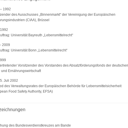
 – 1992
tzender des Ausschusses „Binnenmarkt“ der Vereinigung der Europäischen
rungsindustrien (CIAA), Brüssel
/1992
uftrag: Universität Bayreuth „Lebensmittelrecht“
- 2009
uftrag: Universität Bonn „Lebensmittelrecht“
1999
vertretender Vorsitzender des Vorstandes des Absatzförderungsfonds der deutsche
 und Ernährungswirtschaft
15. Juli 2002
ied des Verwaltungsrates der Europäischen Behörde für Lebensmittelsicherheit
pean Food Safety Authority, EFSA)
zeichnungen
ihung des Bundesverdienstkreuzes am Bande