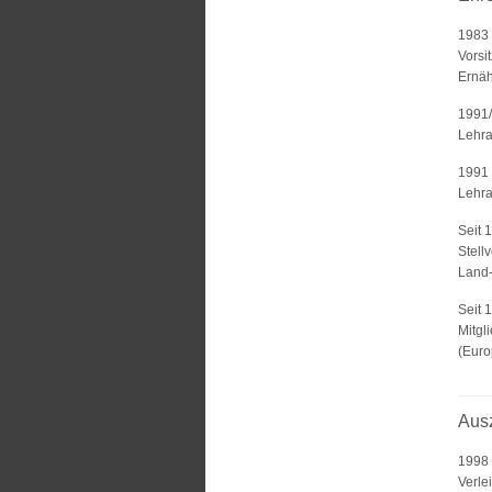
1983
Vorsi
Ernäh
1991
Lehra
1991 
Lehra
Seit 
Stell
Land-
Seit 
Mitgl
(Euro
Aus
1998
Verle