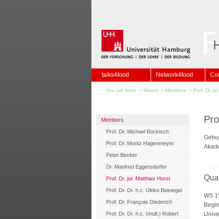
talks4food
Network4food
Co
You are here: >
Board
>
Members
>
Prof. Dr. ju
Pro
Members
Prof. Dr. Michael Bockisch
Gebur
Prof. Dr. Moritz Hagenmeyer
Akadem
Peter Becker
Dr. Manfred Eggersdorfer
Qual
Prof. Dr. jur. Matthias Horst
Prof. Dr. Dr. h.c. Ulrike Beisiegel
WS 1
Prof. Dr. François Diederich
Begin
Prof. Dr. Dr. h.c. (mult.) Robert
Unive